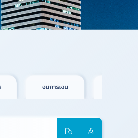
ส
งบการเงิน
สื่อประชาสั