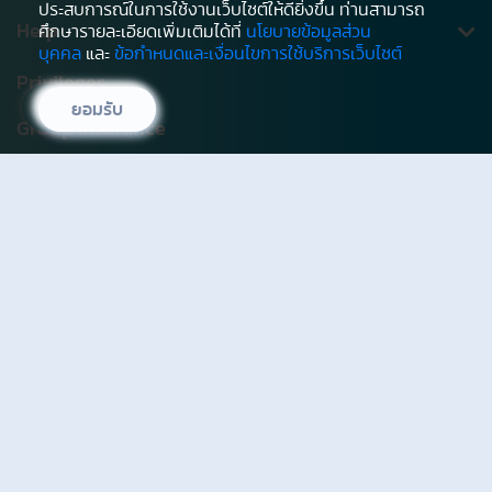
ประสบการณ์ในการใช้งานเว็บไซต์ให้ดียิ่งขึ้น ท่านสามารถ
Download Documents
Personal Accident
News CSR
Help
ศึกษารายละเอียดเพิ่มเติมได้ที่
นโยบายข้อมูลส่วน
Premium Payment
บุคคล
และ
ข้อกำหนดและเงื่อนไขการใช้บริการเว็บไซต์
MRTA
Blog
Claim Request
Head Office
Privileges
Annuity
ยอมรับ
Changing Policy Details
Branch list
Group Insurance
Unit Linked
NAV
Hospital Network
About Us
Digital Healthcare Service
Agent Office
Careers
Other
Sitemap
Service Level Agreement
OCEAN LIFE Agent
1503
Compare
info@ocean.co.th