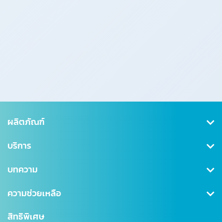
ผลิตภัณฑ์
คุ้มครองสุขภาพ
บริการ
ประกันสะสมทรัพย์
สมัครสมาชิก/เข้าสู่ระบบ
บทความ
ลดหย่อนภาษี
ดาวน์โหลดเอกสาร
คุ้มครองอุบัติเหตุ
ข่าวสาร CSR
ความช่วยเหลือ
ชำระเบี้ยประกันภัย
คุ้มครองสินเชื่อ (MRTA)
บทความ
การเรียกร้องค่าสินไหม
สำนักงานใหญ่
สิทธิพิเศษ