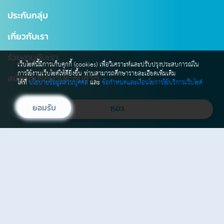
แบบประกันบำนาญ
การเปลี่ยนแปลงกรมธรรม์
สาขาไทยสมุทร
ประกันกลุ่ม
ประกันชีวิตควบการลงทุน
ตรวจสอบ NAV
โรงพยาบาลเครือข่าย
เกี่ยวกับเรา
Digital Healthcare Service
สำนักงานตัวแทน
ร่วมงานกับเรา
บริการอื่นๆ
แผนผังเว็บไซต์
เว็บไซต์นี้มีการเก็บคุกกี้ (cookies) เพื่อวิเคราะห์และปรับปรุงประสบการณ์ใน
การใช้งานเว็บไซต์ให้ดียิ่งขึ้น ท่านสามารถศึกษารายละเอียดเพิ่มเติม
มาตรฐานการให้บริการธุรกิจประกันชีวิต (SLA)
สมัครที่ปรึกษาประกันชีวิต
ได้ที่
นโยบายข้อมูลส่วนบุคคล
และ
ข้อกำหนดและเงื่อนไขการใช้บริการเว็บไซต์
ยอมรับ
1503
info@ocean.co.th
รับข่าวสาร และโปรโมชัน
เปรียบเทียบ