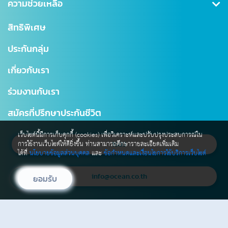
คุ้มครองอุบัติเหตุ
ข่าวสาร CSR
ความช่วยเหลือ
ชำระเบี้ยประกันภัย
คุ้มครองสินเชื่อ (MRTA)
บทความ
การเรียกร้องค่าสินไหม
สำนักงานใหญ่
สิทธิพิเศษ
แบบประกันบำนาญ
การเปลี่ยนแปลงกรมธรรม์
สาขาไทยสมุทร
ประกันกลุ่ม
ประกันชีวิตควบการลงทุน
ตรวจสอบ NAV
โรงพยาบาลเครือข่าย
เกี่ยวกับเรา
Digital Healthcare Service
สำนักงานตัวแทน
ร่วมงานกับเรา
บริการอื่นๆ
แผนผังเว็บไซต์
มาตรฐานการให้บริการธุรกิจประกันชีวิต (SLA)
สมัครที่ปรึกษาประกันชีวิต
เว็บไซต์นี้มีการเก็บคุกกี้ (cookies) เพื่อวิเคราะห์และปรับปรุงประสบการณ์ใน
การใช้งานเว็บไซต์ให้ดียิ่งขึ้น ท่านสามารถศึกษารายละเอียดเพิ่มเติม
1503
ได้ที่
นโยบายข้อมูลส่วนบุคคล
และ
ข้อกำหนดและเงื่อนไขการใช้บริการเว็บไซต์
info@ocean.co.th
ยอมรับ
รับข่าวสาร และโปรโมชัน