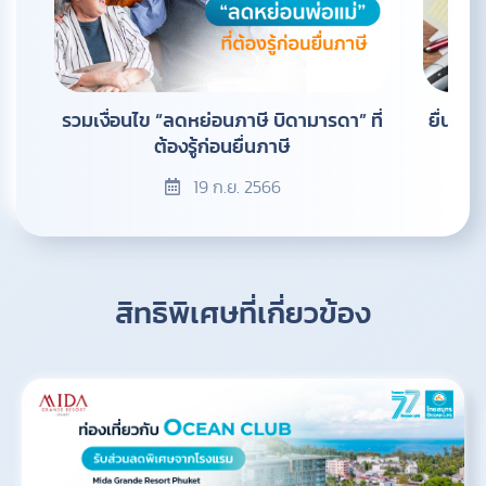
รวมเงื่อนไข “ลดหย่อนภาษี บิดามารดา” ที่
ยื่นภาษ
ต้องรู้ก่อนยื่นภาษี
19 ก.ย. 2566
สิทธิพิเศษที่เกี่ยวข้อง