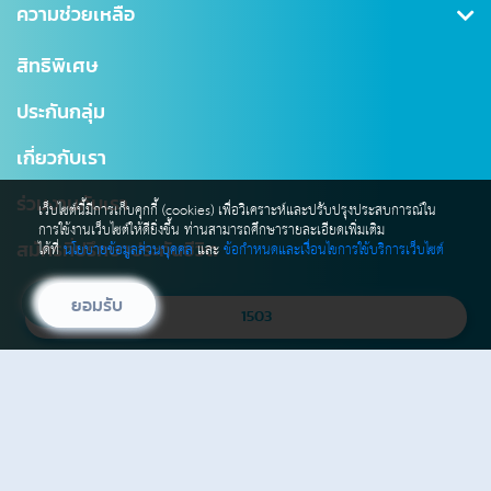
คุ้มครองอุบัติเหตุ
ข่าวสาร CSR
ความช่วยเหลือ
ชำระเบี้ยประกันภัย
คุ้มครองสินเชื่อ (MRTA)
บทความ
การเรียกร้องค่าสินไหม
สำนักงานใหญ่
สิทธิพิเศษ
แบบประกันบำนาญ
การเปลี่ยนแปลงกรมธรรม์
สาขาไทยสมุทร
ประกันกลุ่ม
ประกันชีวิตควบการลงทุน
ตรวจสอบ NAV
โรงพยาบาลเครือข่าย
เกี่ยวกับเรา
Digital Healthcare Service
สำนักงานตัวแทน
ร่วมงานกับเรา
บริการอื่นๆ
แผนผังเว็บไซต์
เว็บไซต์นี้มีการเก็บคุกกี้ (cookies) เพื่อวิเคราะห์และปรับปรุงประสบการณ์ใน
การใช้งานเว็บไซต์ให้ดียิ่งขึ้น ท่านสามารถศึกษารายละเอียดเพิ่มเติม
มาตรฐานการให้บริการธุรกิจประกันชีวิต (SLA)
ได้ที่
นโยบายข้อมูลส่วนบุคคล
และ
ข้อกำหนดและเงื่อนไขการใช้บริการเว็บไซต์
สมัครที่ปรึกษาประกันชีวิต
ยอมรับ
1503
info@ocean.co.th
รับข่าวสาร และโปรโมชัน