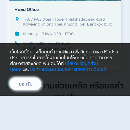
Head Office
170/74-83 Ocean Tower 1, Ratchadapisek Road,
Khwaeng Khlong Toei, Khlong Toei, Bangkok 10110
Monday - Friday 8:30 - 17:00
0 2207 8888 (Head Office)
0 2009 0099 (Investment)
เว็บไซต์นี้มีการเก็บคุกกี้ (cookies) เพื่อวิเคราะห์และปรับปรุง
ประสบการณ์ในการใช้งานเว็บไซต์ให้ดียิ่งขึ้น ท่านสามารถ
Map
ศึกษารายละเอียดเพิ่มเติมได้ที่
นโยบายข้อมูลส่วน
บุคคล
และ
ข้อกำหนดและเงื่อนไขการใช้บริการเว็บไซต์
ต้องการความช่วยเหลือ หรือขอคำ
ยอมรับ
แนะนำ
เรายินดีให้บริการ เพียงแค่คุณติดต่อเราผ่านช่องทางเหล่านี้