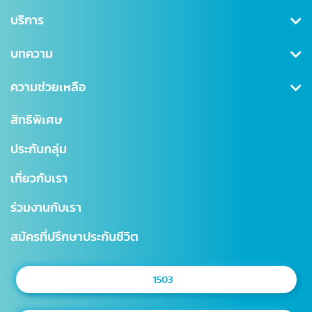
คุ้มครองสุขภาพ
บริการ
ประกันสะสมทรัพย์
สมัครสมาชิก/เข้าสู่ระบบ
บทความ
ลดหย่อนภาษี
ดาวน์โหลดเอกสาร
คุ้มครองอุบัติเหตุ
ข่าวสาร CSR
ความช่วยเหลือ
ชำระเบี้ยประกันภัย
คุ้มครองสินเชื่อ (MRTA)
บทความ
การเรียกร้องค่าสินไหม
สำนักงานใหญ่
สิทธิพิเศษ
แบบประกันบำนาญ
การเปลี่ยนแปลงกรมธรรม์
สาขาไทยสมุทร
ประกันกลุ่ม
ประกันชีวิตควบการลงทุน
ตรวจสอบ NAV
โรงพยาบาลเครือข่าย
เกี่ยวกับเรา
Digital Healthcare Service
สำนักงานตัวแทน
ร่วมงานกับเรา
บริการอื่นๆ
แผนผังเว็บไซต์
มาตรฐานการให้บริการธุรกิจประกันชีวิต (SLA)
สมัครที่ปรึกษาประกันชีวิต
1503