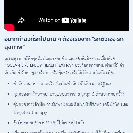
อยากทำสิ่งที่รักไปนาน ๆ ต้องเริ่มจาก “รักตัวเอง รัก
สุขภาพ”
เพราะสุขภาพดีคือจุดเริ่มต้นของทุกอย่าง และอย่าลืมปิดความเสี่ยงด้วย
“OCEAN LIFE ENJOY HEALTH EXTRA”
ประกันสุขภาพเหมาจ่าย ที่มี ค่า
ห้องพัก ค่ารักษา ดูแลจริง จ่ายจริง คุ้มครองจริง ใช้ชีวิตแบบไม่ต้องเสี่ยง
ค่าห้องเหมาจ่ายตามจริง (ไม่เกินค่าห้องพักเดี่ยวมาตรฐาน)
คุ้มครองค่ารักษาพยาบาลแบบเหมาจ่าย สูงสุด 5 ล้านบาทต่อครั้ง*
คุ้มครองการล้างไต การรักษาโรคมะเร็งแบบรังสีรักษา เคมีบำบัด และ
Targeted therapy
รับเงินชดเชยรายวัน** กรณีไม่เคลมผู้ป่วยใน