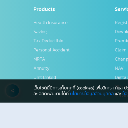
Products
Servi
Health Insurance
Regist
Saving
Downl
Tax Deductible
Premi
Personal Accident
Claim
MRTA
Changi
Annuity
NAV
Unit Linked
Digita
Other
เว็บไซต์นี้มีการเก็บคุกกี้ (cookies) เพื่อวิเคราะห์
ละเอียดเพิ่มเติมได้ที่
นโยบายข้อมูลส่วนบุคคล
และ
ข้
Servi