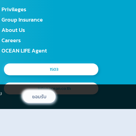
Privileges
Group Insurance
About Us
Careers
OCEAN LIFE Agent
1503
info@ocean.co.th
ย
ยอมรับ
Newsletter
subscription
Compare