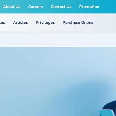
About Us
Careers
Contact Us
Promotion
ces
Articles
Privileges
Purchase Online