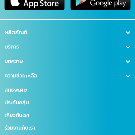
ผลิตภัณฑ์
คุ้มครองสุขภาพ
บริการ
ประกันสะสมทรัพย์
สมัครสมาชิก/เข้าสู่ระบบ
บทความ
ลดหย่อนภาษี
ดาวน์โหลดเอกสาร
คุ้มครองอุบัติเหตุ
ข่าวสาร CSR
ความช่วยเหลือ
ชำระเบี้ยประกันภัย
คุ้มครองสินเชื่อ (MRTA)
บทความ
การเรียกร้องค่าสินไหม
สำนักงานใหญ่
สิทธิพิเศษ
แบบประกันบำนาญ
การเปลี่ยนแปลงกรมธรรม์
สาขาไทยสมุทร
ประกันกลุ่ม
ประกันชีวิตควบการลงทุน
ตรวจสอบ NAV
โรงพยาบาลเครือข่าย
เกี่ยวกับเรา
Digital Healthcare Service
สำนักงานตัวแทน
ร่วมงานกับเรา
บริการอื่นๆ
แผนผังเว็บไซต์