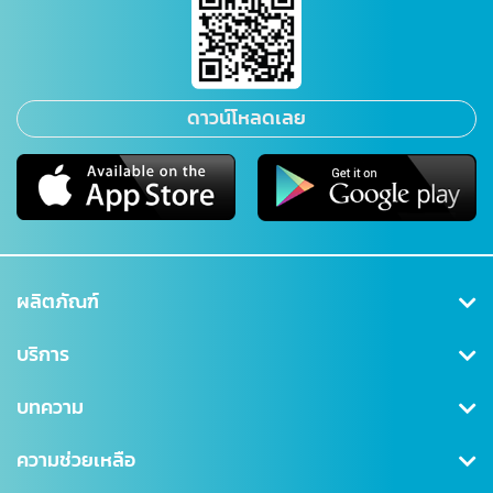
ดาวน์โหลดเลย
ผลิตภัณฑ์
คุ้มครองสุขภาพ
บริการ
ประกันสะสมทรัพย์
สมัครสมาชิก/เข้าสู่ระบบ
บทความ
ลดหย่อนภาษี
ดาวน์โหลดเอกสาร
คุ้มครองอุบัติเหตุ
ข่าวสาร CSR
ความช่วยเหลือ
ชำระเบี้ยประกันภัย