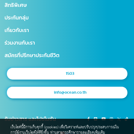
คุ้มครองสินเชื่อ (MRTA)
บทความ
การเรียกร้องค่าสินไหม
สำนักงานใหญ่
สิทธิพิเศษ
แบบประกันบำนาญ
การเปลี่ยนแปลงกรมธรรม์
สาขาไทยสมุทร
ประกันกลุ่ม
ประกันชีวิตควบการลงทุน
ตรวจสอบ NAV
โรงพยาบาลเครือข่าย
เกี่ยวกับเรา
Digital Healthcare Service
สำนักงานตัวแทน
ร่วมงานกับเรา
บริการอื่นๆ
แผนผังเว็บไซต์
มาตรฐานการให้บริการธุรกิจประกันชีวิต (SLA)
สมัครที่ปรึกษาประกันชีวิต
1503
info@ocean.co.th
รับข่าวสาร และโปรโมชัน
เว็บไซต์นี้มีการเก็บคุกกี้ (cookies) เพื่อวิเคราะห์และปรับปรุงประสบการณ์ใน
การใช้งานเว็บไซต์ให้ดียิ่งขึ้น ท่านสามารถศึกษารายละเอียดเพิ่มเติม