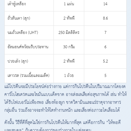
เต้าหู้เหลือง
1 แผ่น
14
ถั่วลันเตา (สุก)
2 ทัพพี
8.6
นมถั่วเหลือง (UHT)
250 มิลลิลิตร
7
อัลมอนด์พร้อมรับประทาน
30 กรัม
6
ปวยเล้ง (สุก)
2 ทัพพี
5.2
เสาวรส (รวมเนื้อและเมล็ด)
1 ถ้วย
5
แม้โปรตีนจะมีประโยชน์ต่อร่างกาย แต่การกินโปรตีนในปริมาณมากโดยงด
คาร์โบไฮเดรตและไขมันแบบเด็ดขาด อาจส่งผลเสียต่อสุขภาพได้ เช่น ทำให้
ได้รับไฟเบอร์ไม่เพียงพอ เสี่ยงท้องผูก ขาดวิตามินและแร่ธาตุจากอาหาร
กลุ่มอื่น รวมถึงอาจจะทำให้ไตทำงานหนัก และเสี่ยงต่อภาวะไตเสื่อมได้
ดังนั้น วิธีที่ดีที่สุดไม่ใช่การกินโปรตีนให้มากที่สุด แต่คือการกิน “ให้พอดี
และสมดุล” กับความต้องการของร่างกายในแต่ละคน