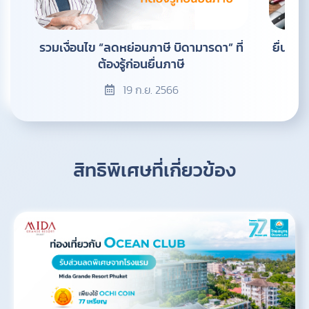
รวมเงื่อนไข “ลดหย่อนภาษี บิดามารดา” ที่
ยื่นภาษ
ต้องรู้ก่อนยื่นภาษี
19 ก.ย. 2566
สิทธิพิเศษที่เกี่ยวข้อง