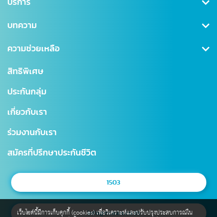
คุ้มครองสุขภาพ
บริการ
ประกันสะสมทรัพย์
สมัครสมาชิก/เข้าสู่ระบบ
บทความ
ลดหย่อนภาษี
ดาวน์โหลดเอกสาร
คุ้มครองอุบัติเหตุ
ข่าวสาร CSR
ความช่วยเหลือ
ชำระเบี้ยประกันภัย
คุ้มครองสินเชื่อ (MRTA)
บทความ
การเรียกร้องค่าสินไหม
สำนักงานใหญ่
สิทธิพิเศษ
แบบประกันบำนาญ
การเปลี่ยนแปลงกรมธรรม์
สาขาไทยสมุทร
ประกันกลุ่ม
ประกันชีวิตควบการลงทุน
ตรวจสอบ NAV
โรงพยาบาลเครือข่าย
เกี่ยวกับเรา
Digital Healthcare Service
สำนักงานตัวแทน
ร่วมงานกับเรา
บริการอื่นๆ
แผนผังเว็บไซต์
มาตรฐานการให้บริการธุรกิจประกันชีวิต (SLA)
สมัครที่ปรึกษาประกันชีวิต
1503
เว็บไซต์นี้มีการเก็บคุกกี้ (cookies) เพื่อวิเคราะห์และปรับปรุงประสบการณ์ใน
info@ocean.co.th