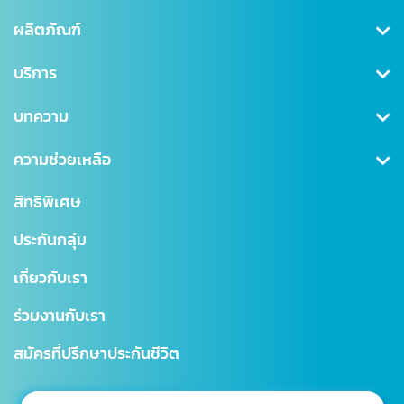
ผลิตภัณฑ์
คุ้มครองสุขภาพ
บริการ
ประกันสะสมทรัพย์
สมัครสมาชิก/เข้าสู่ระบบ
บทความ
ลดหย่อนภาษี
ดาวน์โหลดเอกสาร
คุ้มครองอุบัติเหตุ
ข่าวสาร CSR
ความช่วยเหลือ
ชำระเบี้ยประกันภัย
คุ้มครองสินเชื่อ (MRTA)
บทความ
การเรียกร้องค่าสินไหม
สำนักงานใหญ่
สิทธิพิเศษ
แบบประกันบำนาญ
การเปลี่ยนแปลงกรมธรรม์
สาขาไทยสมุทร
ประกันกลุ่ม
ประกันชีวิตควบการลงทุน
ตรวจสอบ NAV
โรงพยาบาลเครือข่าย
เกี่ยวกับเรา
Digital Healthcare Service
สำนักงานตัวแทน
ร่วมงานกับเรา
บริการอื่นๆ
แผนผังเว็บไซต์
มาตรฐานการให้บริการธุรกิจประกันชีวิต (SLA)
สมัครที่ปรึกษาประกันชีวิต