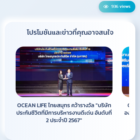
936 views
โปรโมชันและข่าวที่คุณ
อาจสนใจ
OCEAN LIFE ไทยสมุทร คว้ารางวัล "บริษัท
OCEA
ประกันชีวิตที่มีการบริหารงานดีเด่น อันดับที่
องค์กร
2 ประจำปี 2567"