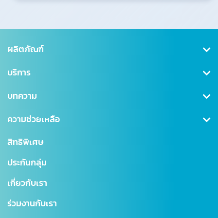
ผลิตภัณฑ์
คุ้มครองสุขภาพ
บริการ
ประกันสะสมทรัพย์
สมัครสมาชิก/เข้าสู่ระบบ
บทความ
ลดหย่อนภาษี
ดาวน์โหลดเอกสาร
คุ้มครองอุบัติเหตุ
ข่าวสาร CSR
ความช่วยเหลือ
ชำระเบี้ยประกันภัย
คุ้มครองสินเชื่อ (MRTA)
บทความ
การเรียกร้องค่าสินไหม
สำนักงานใหญ่
สิทธิพิเศษ
แบบประกันบำนาญ
การเปลี่ยนแปลงกรมธรรม์
สาขาไทยสมุทร
ประกันกลุ่ม
ประกันชีวิตควบการลงทุน
ตรวจสอบ NAV
โรงพยาบาลเครือข่าย
เกี่ยวกับเรา
Digital Healthcare Service
สำนักงานตัวแทน
ร่วมงานกับเรา
บริการอื่นๆ
แผนผังเว็บไซต์