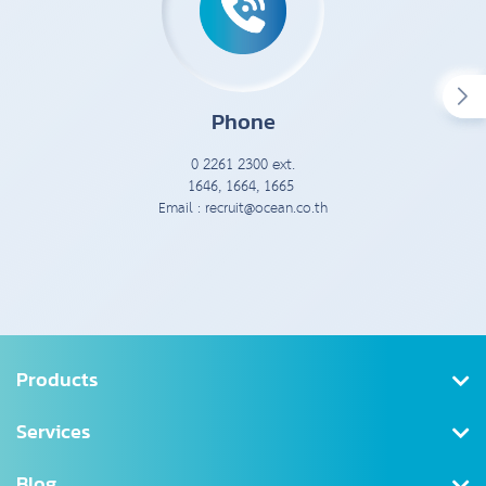
Phone
0 2261 2300 ext.
1646, 1664, 1665
Email : recruit@ocean.co.th
Products
Health Insurance
Services
Saving
Register/Log in
Blog