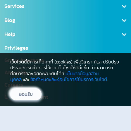
Health Insurance
Services
Saving
Register/Log in
Blog
Tax Deductible
Download Documents
Personal Accident
News CSR
Help
Premium Payment
MRTA
Blog
Claim Request
Head Office
Privileges
Annuity
Changing Policy Details
Branch list
Group Insurance
Unit Linked
เว็บไซต์นี้มีการเก็บคุกกี้ (cookies) เพื่อวิเคราะห์และปรับปรุง
NAV
Hospital Network
ประสบการณ์ในการใช้งานเว็บไซต์ให้ดียิ่งขึ้น ท่านสามารถ
About Us
ศึกษารายละเอียดเพิ่มเติมได้ที่
นโยบายข้อมูลส่วน
Digital Healthcare Service
Agent Office
บุคคล
และ
ข้อกำหนดและเงื่อนไขการใช้บริการเว็บไซต์
Careers
Other
Sitemap
ยอมรับ
Service Level Agreement
OCEAN LIFE Agent
1503