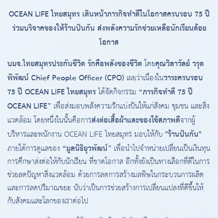
OCEAN LIFE ไทยสมุทร เดินหน้าภารกิจทำดีในโอกาสครบรอบ 75 ปี
ร่วมบริจาคของให้ร้านปันกัน ส่งพลังความรักช่วยเหลือนักเรียนด้อย
โอกาส
บมจ.ไทยสมุทรประกันชีวิต รักคือพลังของชีวิต
คุณวิลาวัลย์ วรุต
โดย
พิพัฒน์ Chief People Officer (CPO)
วาระครบรอบ
เผยว่าเนื่องใน
75 ปี OCEAN LIFE ไทยสมุทร
“ภารกิจทำดี 75 ปี
ได้จัดกิจกรรม
OCEAN LIFE”
เพื่อส่งมอบพลังความรักแบ่งปันให้แก่สังคม ชุมชน และสิ่ง
ส่งต่อเสื้อผ้าและของใช้สภาพดี
แวดล้อม โดยหนึ่งในนั้นคือการ
จากผู้
"ร้านปันกัน"
บริหารและพนักงาน OCEAN LIFE ไทยสมุทร มอบให้กับ
“มูลนิธิยุวพัฒน์”
ภายใต้การดูแลของ
เพื่อนำไปจำหน่ายเปลี่ยนเป็นเงินทุน
การศึกษาส่งต่อให้กับนักเรียน ที่ขาดโอกาส อีกทั้งยังเป็นทางเลือกที่ดีในการ
ช่วยลดปัญหาสิ่งแวดล้อม ด้วยการลดการสร้างมลพิษในกระบวนการผลิต
และการลดปริมาณขยะ นับว่าเป็นการช่วยสร้างการเปลี่ยนแปลงที่ดีขึ้นให้
กับสังคมและโลกของเราต่อไป