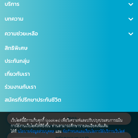
คุ้มครองสุขภาพ
บริการ
ประกันสะสมทรัพย์
สมัครสมาชิก/เข้าสู่ระบบ
บทความ
ลดหย่อนภาษี
ดาวน์โหลดเอกสาร
คุ้มครองอุบัติเหตุ
ข่าวสาร CSR
ความช่วยเหลือ
ชำระเบี้ยประกันภัย
คุ้มครองสินเชื่อ (MRTA)
บทความ
การเรียกร้องค่าสินไหม
สำนักงานใหญ่
สิทธิพิเศษ
แบบประกันบำนาญ
การเปลี่ยนแปลงกรมธรรม์
สาขาไทยสมุทร
ประกันกลุ่ม
ประกันชีวิตควบการลงทุน
ตรวจสอบ NAV
โรงพยาบาลเครือข่าย
เกี่ยวกับเรา
Digital Healthcare Service
สำนักงานตัวแทน
ร่วมงานกับเรา
บริการอื่นๆ
แผนผังเว็บไซต์
มาตรฐานการให้บริการธุรกิจประกันชีวิต (SLA)
สมัครที่ปรึกษาประกันชีวิต
1503
เว็บไซต์นี้มีการเก็บคุกกี้ (cookies) เพื่อวิเคราะห์และปรับปรุงประสบการณ์ใน
การใช้งานเว็บไซต์ให้ดียิ่งขึ้น ท่านสามารถศึกษารายละเอียดเพิ่มเติม
ได้ที่
นโยบายข้อมูลส่วนบุคคล
และ
ข้อกำหนดและเงื่อนไขการใช้บริการเว็บไซต์