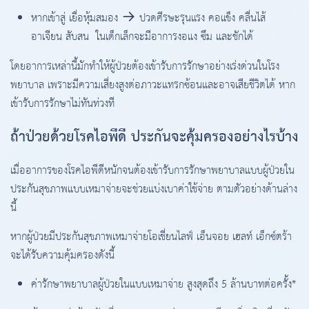
หากเข้าสู่ เยื่อหุ้มสมอง → ปวดศีรษะรุนแรง คอแข็ง คลื่นไส้
อาเจียน สับสน ในเด็กเล็กจะมีอาการงอแง ซึม และชักได้
โดยอาการเหล่านี้มักทำให้ผู้ป่วยต้องเข้ารับการรักษาอย่างเร่งด่วนในโรง
พยาบาล เพราะมีความเสี่ยงสูงต่อภาวะแทรกซ้อนและอาจเสียชีวิตได้ หาก
เข้ารับการรักษาไม่ทันท่วงที
ถ้าป่วยด้วยโรคไอพีดี ประกันจะคุ้มครองอย่างไรบ้าง
เมื่ออาการของโรคไอพีดีหนักจนต้องเข้ารับการรักษาพยาบาลแบบผู้ป่วยใน
ประกันสุขภาพแบบเหมาจ่ายจะช่วยแบ่งเบาค่าใช้จ่าย ตามตัวอย่างด้านล่าง
นี้
หากผู้ป่วยมีประกันสุขภาพเหมาจ่ายโอเชี่ยนไลฟ์ เอ็นจอย เฮลท์ เอ็กซ์ตร้า
จะได้รับความคุ้มครองดังนี้
ค่ารักษาพยาบาลผู้ป่วยในแบบเหมาจ่าย สูงสุดถึง 5 ล้านบาทต่อครั้ง*