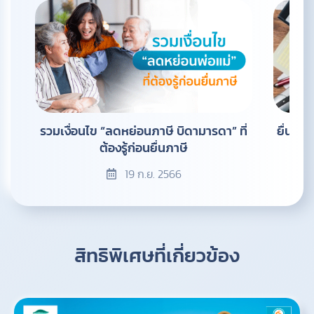
รวมเงื่อนไข “ลดหย่อนภาษี บิดามารดา” ที่
ยื่นภาษ
ต้องรู้ก่อนยื่นภาษี
19 ก.ย. 2566
สิทธิพิเศษที่เกี่ยวข้อง