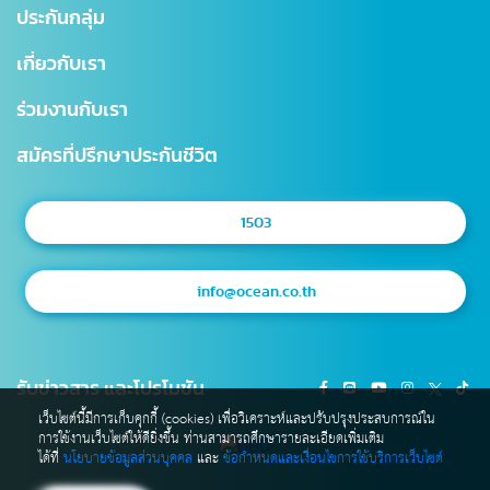
การเปลี่ยนแปลงกรมธรรม์
สาขาไทยสมุทร
ประกันกลุ่ม
ประกันชีวิตควบการลงทุน
ตรวจสอบ NAV
โรงพยาบาลเครือข่าย
เกี่ยวกับเรา
Digital Healthcare Service
สำนักงานตัวแทน
ร่วมงานกับเรา
บริการอื่นๆ
แผนผังเว็บไซต์
มาตรฐานการให้บริการธุรกิจประกันชีวิต (SLA)
สมัครที่ปรึกษาประกันชีวิต
1503
info@ocean.co.th
รับข่าวสาร และโปรโมชัน
เว็บไซต์นี้มีการเก็บคุกกี้ (cookies) เพื่อวิเคราะห์และปรับปรุงประสบการณ์ใน
การใช้งานเว็บไซต์ให้ดียิ่งขึ้น ท่านสามารถศึกษารายละเอียดเพิ่มเติม
ได้ที่
นโยบายข้อมูลส่วนบุคคล
และ
ข้อกำหนดและเงื่อนไขการใช้บริการเว็บไซต์