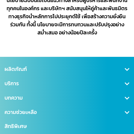
นโยบายฉบับนี้ใช้เป็นแนวทางสำหรับผู้บริหารและพนักงาน
ทุกคนในองค์กร และบริษัทฯ สนับสนุนให้คู่ค้าและพันธมิตร
ทางธุรกิจนำหลักการไปประยุกต์ใช้ เพื่อสร้างความยั่งยืน
ร่วมกัน ทั้งนี้ นโยบายจะมีการทบทวนและปรับปรุงอย่าง
สม่ำเสมอ อย่างน้อยปีละครั้ง
ผลิตภัณฑ์
คุ้มครองสุขภาพ
บริการ
ประกันสะสมทรัพย์
สมัครสมาชิก/เข้าสู่ระบบ
บทความ
ลดหย่อนภาษี
ดาวน์โหลดเอกสาร
คุ้มครองอุบัติเหตุ
ข่าวสาร CSR
ความช่วยเหลือ
ชำระเบี้ยประกันภัย
คุ้มครองสินเชื่อ (MRTA)
บทความ
การเรียกร้องค่าสินไหม
สำนักงานใหญ่
สิทธิพิเศษ
แบบประกันบำนาญ