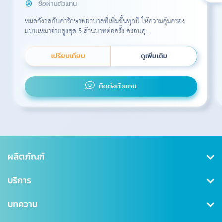
ซื้อผ่านตัวแทน
หมดกังวลกับค่ารักษาพยาบาลที่เพิ่มขึ้นทุกปี ให้ความคุ้มครอง
แบบเหมาจ่ายสูงสุด 5 ล้านบาทต่อครั้ง ครอบคุ...
เปรียบเทียบ
ดูเพิ่มเติม
ติดต่อตัวแทน
ผลิตภัณฑ์
คุ้มครองสุขภาพ
บริการ
ประกันสะสมทรัพย์
สมัครสมาชิก/เข้าสู่ระบบ
บทความ
ลดหย่อนภาษี
ดาวน์โหลดเอกสาร