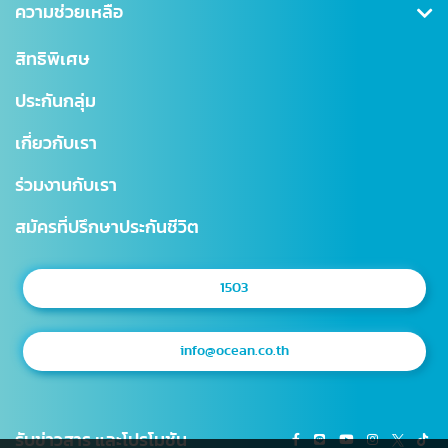
คุ้มครองอุบัติเหตุ
ข่าวสาร CSR
ความช่วยเหลือ
ชำระเบี้ยประกันภัย
คุ้มครองสินเชื่อ (MRTA)
บทความ
การเรียกร้องค่าสินไหม
สำนักงานใหญ่
สิทธิพิเศษ
แบบประกันบำนาญ
การเปลี่ยนแปลงกรมธรรม์
สาขาไทยสมุทร
ประกันกลุ่ม
ประกันชีวิตควบการลงทุน
ตรวจสอบ NAV
โรงพยาบาลเครือข่าย
เกี่ยวกับเรา
Digital Healthcare Service
สำนักงานตัวแทน
ร่วมงานกับเรา
บริการอื่นๆ
แผนผังเว็บไซต์
มาตรฐานการให้บริการธุรกิจประกันชีวิต (SLA)
สมัครที่ปรึกษาประกันชีวิต
1503
info@ocean.co.th
รับข่าวสาร และโปรโมชัน