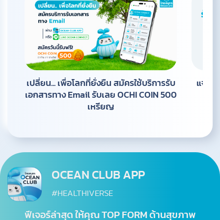
เปลี่ยน... เพื่อโลกที่ยั่งยืน สมัครใช้บริการรับ
แจ้งค
เอกสารทาง Email รับเลย OCHI COIN 500
Prom
เหรียญ
OCEAN CLUB APP
#HEALTHIVERSE
ฟีเจอร์ล่าสุด ให้คุณ TOP FORM ด้านสุขภาพ