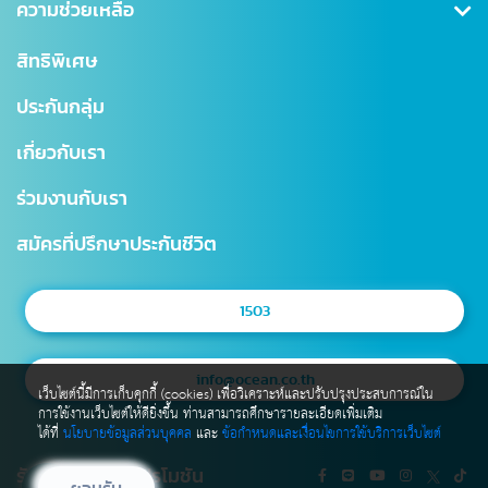
คุ้มครองอุบัติเหตุ
ข่าวสาร CSR
ความช่วยเหลือ
ชำระเบี้ยประกันภัย
คุ้มครองสินเชื่อ (MRTA)
บทความ
การเรียกร้องค่าสินไหม
สำนักงานใหญ่
สิทธิพิเศษ
แบบประกันบำนาญ
การเปลี่ยนแปลงกรมธรรม์
สาขาไทยสมุทร
ประกันกลุ่ม
ประกันชีวิตควบการลงทุน
ตรวจสอบ NAV
โรงพยาบาลเครือข่าย
เกี่ยวกับเรา
Digital Healthcare Service
สำนักงานตัวแทน
ร่วมงานกับเรา
บริการอื่นๆ
แผนผังเว็บไซต์
มาตรฐานการให้บริการธุรกิจประกันชีวิต (SLA)
สมัครที่ปรึกษาประกันชีวิต
1503
info@ocean.co.th
เว็บไซต์นี้มีการเก็บคุกกี้ (cookies) เพื่อวิเคราะห์และปรับปรุงประสบการณ์ใน
การใช้งานเว็บไซต์ให้ดียิ่งขึ้น ท่านสามารถศึกษารายละเอียดเพิ่มเติม
ได้ที่
นโยบายข้อมูลส่วนบุคคล
และ
ข้อกำหนดและเงื่อนไขการใช้บริการเว็บไซต์
รับข่าวสาร และโปรโมชัน