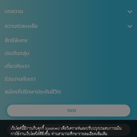
ประกันสะสมทรัพย์
สมัครสมาชิก/เข้าสู่ระบบ
บทความ
ลดหย่อนภาษี
ดาวน์โหลดเอกสาร
คุ้มครองอุบัติเหตุ
ข่าวสาร CSR
ความช่วยเหลือ
ชำระเบี้ยประกันภัย
คุ้มครองสินเชื่อ (MRTA)
บทความ
การเรียกร้องค่าสินไหม
สำนักงานใหญ่
สิทธิพิเศษ
แบบประกันบำนาญ
การเปลี่ยนแปลงกรมธรรม์
สาขาไทยสมุทร
ประกันกลุ่ม
ประกันชีวิตควบการลงทุน
ตรวจสอบ NAV
โรงพยาบาลเครือข่าย
เกี่ยวกับเรา
Digital Healthcare Service
สำนักงานตัวแทน
ร่วมงานกับเรา
บริการอื่นๆ
แผนผังเว็บไซต์
มาตรฐานการให้บริการธุรกิจประกันชีวิต (SLA)
สมัครที่ปรึกษาประกันชีวิต
1503
เว็บไซต์นี้มีการเก็บคุกกี้ (cookies) เพื่อวิเคราะห์และปรับปรุงประสบการณ์ใน
info@ocean.co.th
การใช้งานเว็บไซต์ให้ดียิ่งขึ้น ท่านสามารถศึกษารายละเอียดเพิ่มเติม