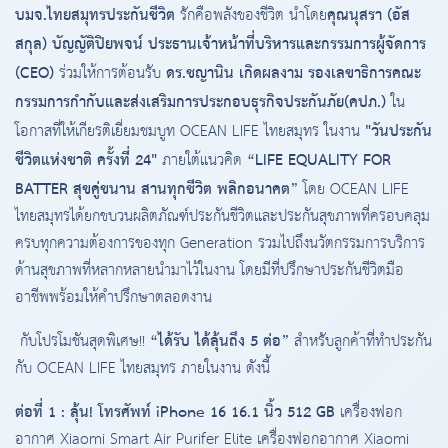
บมจ.ไทยสมุทรประกันชีวิต
คุณนุสรา (อัส
รักคือพลังของชีวิต นำโดย
สกุล) บัญญัติปิยพจน์ ประธานเจ้าหน้าที่บริหารและกรรมการผู้จัดการ
(CEO)
ดร.ชญานิน เกิดผลงาม รองเลขาธิการคณะ
ร่วมให้การต้อนรับ
กรรมการกำกับและส่งเสริมการประกอบธุรกิจประกันภัย(คปภ.)
ใน
"วันประกัน
โอกาสที่ให้เกียรติเยี่ยมชมบูท OCEAN LIFE ไทยสมุทร ในงาน
ชีวิตแห่งชาติ ครั้งที่ 24"
“LIFE EQUALITY FOR
ภายใต้แนวคิด
BATTER สุขคู่ขนาน สานทุกชีวิต พลิกอนาคต”
โดย OCEAN LIFE
ไทยสมุทรได้ยกขบวนผลิตภัณฑ์ประกันชีวิตและประกันสุขภาพที่ครอบคลุม
ครบทุกความต้องการของทุก Generation รวมไปถึงนวัตกรรมการบริการ
ด้านสุขภาพที่หลากหลายนำมาไว้ในงาน โดยมีที่ปรึกษาประกันชีวิตมือ
อาชีพพร้อมให้คำปรึกษาตลอดงาน
“ได้รับ ได้ลุ้นถึง 5 ต่อ”
กับโปรโมชันสุดพิเศษ!!
สำหรับลูกค้าที่ทำประกัน
กับ OCEAN LIFE ไทยสมุทร ภายในงาน ดังนี้
ต่อที่ 1 : ลุ้น! โทรศัพท์ iPhone 16 16.1 นิ้ว 512 GB
เครื่องฟอก
อากาศ Xiaomi Smart Air Purifer Elite เครื่องฟอกอากาศ Xiaomi