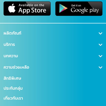
ผลิตภัณฑ์
คุ้มครองสุขภาพ
บริการ
ประกันสะสมทรัพย์
สมัครสมาชิก/เข้าสู่ระบบ
บทความ
ลดหย่อนภาษี
ดาวน์โหลดเอกสาร
คุ้มครองอุบัติเหตุ
ข่าวสาร CSR
ความช่วยเหลือ
ชำระเบี้ยประกันภัย
คุ้มครองสินเชื่อ (MRTA)
บทความ
การเรียกร้องค่าสินไหม
สำนักงานใหญ่
สิทธิพิเศษ
แบบประกันบำนาญ
การเปลี่ยนแปลงกรมธรรม์
สาขาไทยสมุทร
ประกันกลุ่ม
ประกันชีวิตควบการลงทุน
ตรวจสอบ NAV
โรงพยาบาลเครือข่าย
เกี่ยวกับเรา
Digital Healthcare Service
สำนักงานตัวแทน