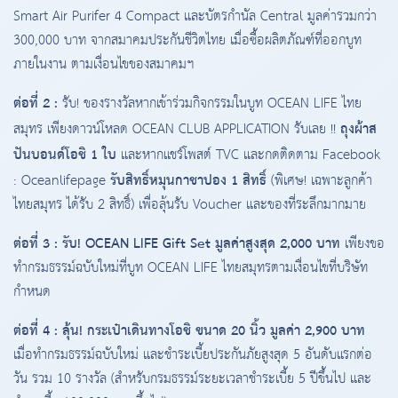
Smart Air Purifer 4 Compact และบัตรกำนัล Central มูลค่ารวมกว่า
300,000 บาท จากสมาคมประกันชีวิตไทย เมื่อซื้อผลิตภัณฑ์ที่ออกบูท
ภายในงาน ตามเงื่อนไขของสมาคมฯ
ต่อที่ 2 :
รับ! ของรางวัลหากเข้าร่วมกิจกรรมในบูท OCEAN LIFE ไทย
ถุงผ้าส
สมุทร เพียงดาวน์โหลด OCEAN CLUB APPLICATION รับเลย !!
ปันบอนด์โอชิ 1 ใบ
และหากแชร์โพสต์ TVC และกดติดตาม Facebook
รับสิทธิ์หมุนกาชาปอง 1 สิทธิ์
: Oceanlifepage
(พิเศษ! เฉพาะลูกค้า
ไทยสมุทร ได้รับ 2 สิทธิ์) เพื่อลุ้นรับ Voucher และของที่ระลึกมากมาย
ต่อที่ 3 : รับ! OCEAN LIFE Gift Set มูลค่าสูงสุด 2,000 บาท
เพียงขอ
ทำกรมธรรม์ฉบับใหม่ที่บูท OCEAN LIFE ไทยสมุทรตามเงื่อนไขที่บริษัท
กำหนด
ต่อที่ 4 : ลุ้น! กระเป๋าเดินทางโอชิ ขนาด 20 นิ้ว มูลค่า 2,900 บาท
เมื่อทำกรมธรรม์ฉบับใหม่ และชำระเบี้ยประกันภัยสูงสุด 5 อันดับแรกต่อ
วัน รวม 10 รางวัล (สำหรับกรมธรรม์ระยะเวลาชำระเบี้ย 5 ปีขึ้นไป และ