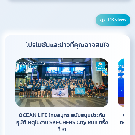
1.1K views
โปรโมชันและข่าวที่คุณ
อาจสนใจ
OCEAN LIFE ไทยสมุทร สนับสนุนประกัน
OCEA
อุบัติเหตุในงาน SKECHERS City Run ครั้ง
องค์กร
ที่ 31